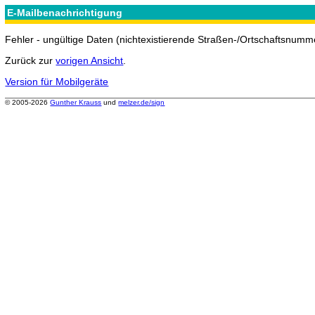
E-Mailbenachrichtigung
Fehler - ungültige Daten (nichtexistierende Straßen-/Ortschaftsnumme
Zurück zur
vorigen Ansicht
.
Version für Mobilgeräte
© 2005-2026
Gunther Krauss
und
melzer.de/sign