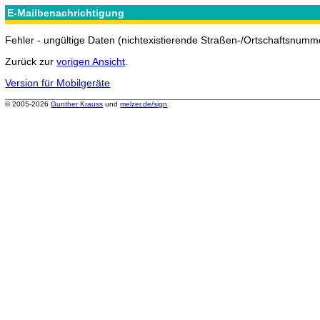
E-Mailbenachrichtigung
Fehler - ungültige Daten (nichtexistierende Straßen-/Ortschaftsnumme
Zurück zur
vorigen Ansicht
.
Version für Mobilgeräte
© 2005-2026
Gunther Krauss
und
melzer.de/sign